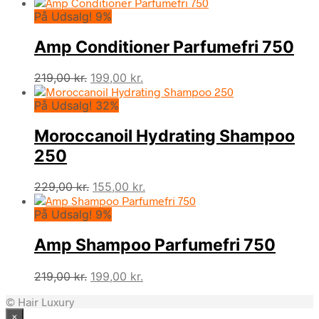
På Udsalg! 9%
Amp Conditioner Parfumefri 750
Den
Den
219,00
kr.
199,00
kr.
oprindelige
aktuelle
På Udsalg! 32%
pris
pris
var:
er:
Moroccanoil Hydrating Shampoo
219,00 kr..
199,00 kr..
250
Den
Den
229,00
kr.
155,00
kr.
oprindelige
aktuelle
På Udsalg! 9%
pris
pris
var:
er:
Amp Shampoo Parfumefri 750
229,00 kr..
155,00 kr..
Den
Den
219,00
kr.
199,00
kr.
oprindelige
aktuelle
© Hair Luxury
pris
pris
×
var:
er: