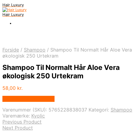
Hair Luxury
Hair Luxury
Forside
/
Shampoo
/
Shampoo Til Normalt Hår Aloe Vera
økologisk 250 Urtekram
Shampoo Til Normalt Hår Aloe Vera
økologisk 250 Urtekram
58,00
kr.
Bedste Pris Fundet Her
Varenummer (SKU):
5765228838037
Kategori:
Shampoo
Varemærke:
Kyolic
Previous Product
Next Product