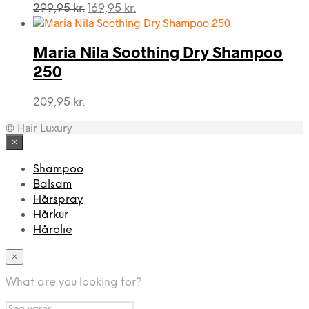
Den
Den
299,95
kr.
169,95
kr.
oprindelige
aktuelle
pris
pris
var:
er:
Maria Nila Soothing Dry Shampoo
299,95 kr..
169,95 kr..
250
209,95
kr.
© Hair Luxury
×
Shampoo
Balsam
Hårspray
Hårkur
Hårolie
×
What are you looking for?