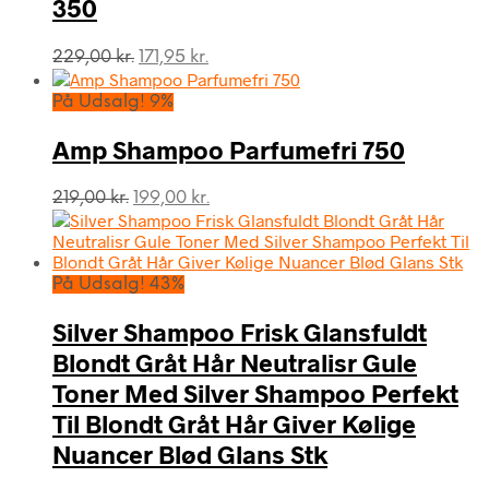
350
Den
Den
229,00
kr.
171,95
kr.
oprindelige
aktuelle
pris
pris
På Udsalg! 9%
var:
er:
229,00 kr..
171,95 kr..
Amp Shampoo Parfumefri 750
Den
Den
219,00
kr.
199,00
kr.
oprindelige
aktuelle
pris
pris
var:
er:
219,00 kr..
199,00 kr..
På Udsalg! 43%
Silver Shampoo Frisk Glansfuldt
Blondt Gråt Hår Neutralisr Gule
Toner Med Silver Shampoo Perfekt
Til Blondt Gråt Hår Giver Kølige
Nuancer Blød Glans Stk