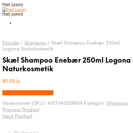
Hair Luxury
Hair Luxury
Forside
/
Shampoo
/
Skæl Shampoo Enebær 250ml
Logona Naturkosmetik
Skæl Shampoo Enebær 250ml Logona
Naturkosmetik
89,95
kr.
Bedste Pris Fundet Her
Varenummer (SKU):
4017645008014
Kategori:
Shampoo
Previous Product
Next Product