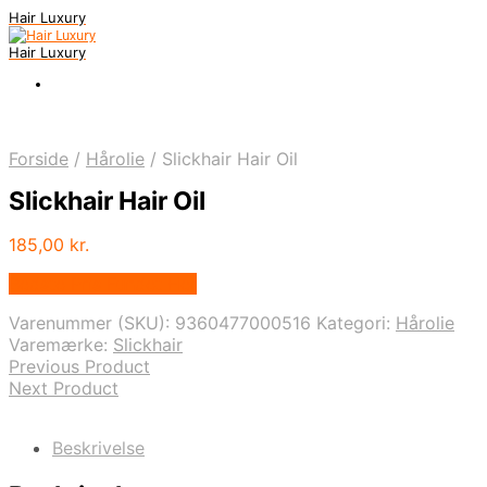
Hair Luxury
Hair Luxury
Forside
/
Hårolie
/
Slickhair Hair Oil
Slickhair Hair Oil
185,00
kr.
Bedste Pris Fundet Her
Varenummer (SKU):
9360477000516
Kategori:
Hårolie
Varemærke:
Slickhair
Previous Product
Next Product
Beskrivelse