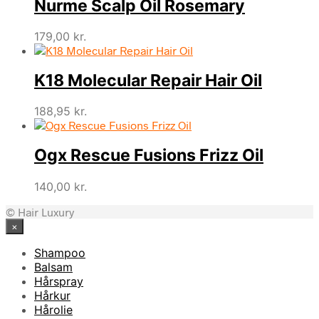
Nurme Scalp Oil Rosemary
var:
er:
350,00 kr..
323,75 kr..
179,00
kr.
K18 Molecular Repair Hair Oil
188,95
kr.
Ogx Rescue Fusions Frizz Oil
140,00
kr.
© Hair Luxury
×
Shampoo
Balsam
Hårspray
Hårkur
Hårolie