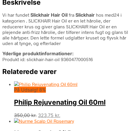
Beskrivelse
Vi har fundet
Slickhair Hair Oil
fra
Slickhair
hos med24 i
kategorien
. SLICKHAIR Hair Oil er en let hårolie, der
reducerer krus og giver glans SLICKHAIR Hair Oil er en
plejende anti-frizz hårolie, der tilfører intens fugt og glans til
alle hårtyper. Den lette formel udglatter kruset og flyvsk hår
uden at tynge, og efterlader
Yderlige produktinformationer:
Produkt id: slickhair-hair-oil 9360477000516
Relaterede varer
På Udsalg! 8%
Philip Rejuvenating Oil 60ml
Den
Den
350,00
kr.
323,75
kr.
oprindelige
aktuelle
pris
pris