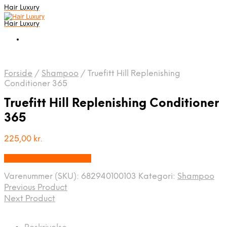
Hair Luxury
Hair Luxury
Forside
/
Shampoo
/
Truefitt Hill Replenishing
Conditioner 365
Truefitt Hill Replenishing Conditioner
365
225,00
kr.
Bedste Pris Fundet Her
Varenummer (SKU):
682940100103
Kategori:
Shampoo
Previous Product
Next Product