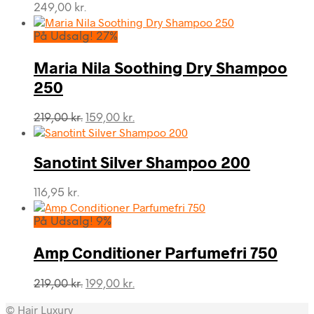
249,00
kr.
På Udsalg! 27%
Maria Nila Soothing Dry Shampoo
250
Den
Den
219,00
kr.
159,00
kr.
oprindelige
aktuelle
pris
pris
var:
er:
Sanotint Silver Shampoo 200
219,00 kr..
159,00 kr..
116,95
kr.
På Udsalg! 9%
Amp Conditioner Parfumefri 750
Den
Den
219,00
kr.
199,00
kr.
oprindelige
aktuelle
© Hair Luxury
pris
pris