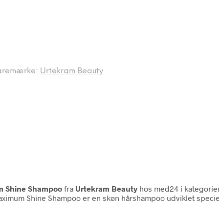
aremærke:
Urtekram Beauty
um Shine Shampoo
fra
Urtekram Beauty
hos med24 i kategori
ximum Shine Shampoo er en skøn hårshampoo udviklet specielt t