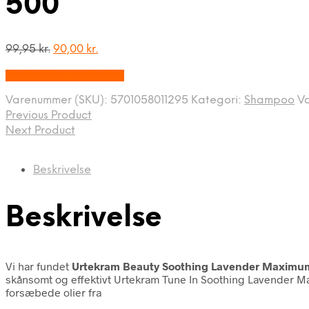
500
Den
Den
99,95
kr.
90,00
kr.
oprindelige
aktuelle
Bedste Pris Fundet Her
pris
pris
var:
er:
Varenummer (SKU):
5701058011295
Kategori:
Shampoo
V
99,95 kr..
90,00 kr..
Previous Product
Next Product
Beskrivelse
Beskrivelse
Vi har fundet
Urtekram Beauty Soothing Lavender Maxim
skånsomt og effektivt Urtekram Tune In Soothing Lavender Ma
forsæbede olier fra