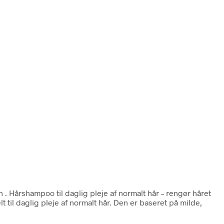
en
. Hårshampoo til daglig pleje af normalt hår – rengør håret
il daglig pleje af normalt hår. Den er baseret på milde,