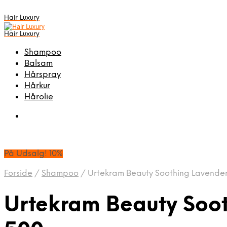
Hair Luxury
Hair Luxury
Shampoo
Balsam
Hårspray
Hårkur
Hårolie
På Udsalg! 10%
Forside
/
Shampoo
/
Urtekram Beauty Soothing Lavende
Urtekram Beauty Soo