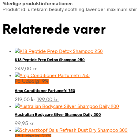
Yderlige produktinformationer:
Produkt id: urtekram-beauty-soothing-lavender-maximum-sh
Relaterede varer
K18 Peptide Prep Detox Shampoo 250
249,00
kr.
På Udsalg! 9%
Amp Conditioner Parfumefri 750
Den
Den
219,00
kr.
199,00
kr.
oprindelige
aktuelle
pris
pris
Australian Bodycare Silver Shampoo Daily 200
var:
er:
219,00 kr..
199,00 kr..
99,95
kr.
På Udsalg! 27%