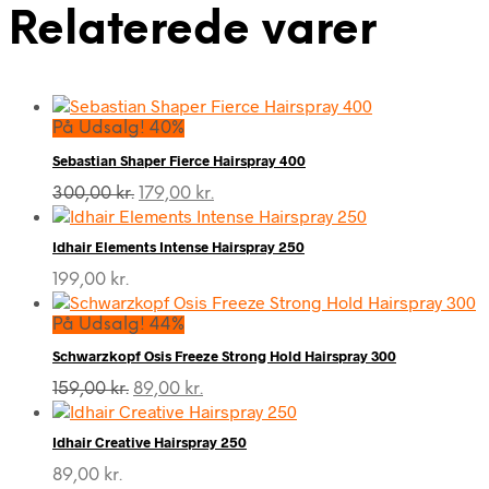
Relaterede varer
På Udsalg! 40%
Sebastian Shaper Fierce Hairspray 400
Den
Den
300,00
kr.
179,00
kr.
oprindelige
aktuelle
pris
pris
Idhair Elements Intense Hairspray 250
var:
er:
300,00 kr..
179,00 kr..
199,00
kr.
På Udsalg! 44%
Schwarzkopf Osis Freeze Strong Hold Hairspray 300
Den
Den
159,00
kr.
89,00
kr.
oprindelige
aktuelle
pris
pris
Idhair Creative Hairspray 250
var:
er:
159,00 kr..
89,00 kr..
89,00
kr.