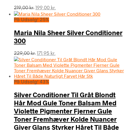
Den
Den
219,00
kr.
199,00
kr.
oprindelige
aktuelle
pris
pris
På Udsalg! 25%
var:
er:
219,00 kr..
199,00 kr..
Maria Nila Sheer Silver Conditioner
300
Den
Den
229,00
kr.
171,95
kr.
oprindelige
aktuelle
pris
pris
var:
er:
229,00 kr..
171,95 kr..
På Udsalg! 43%
Silver Conditioner Til Gråt Blondt
Hår Mod Gule Toner Balsam Med
Violette Pigmenter Fjerner Gule
Toner Fremhæver Kolde Nuancer
Giver Glans Styrker Håret Til Både