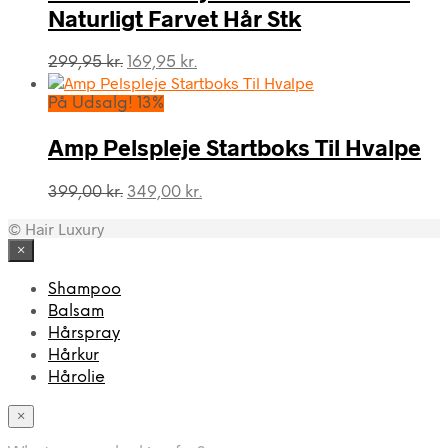
Naturligt Farvet Hår Stk
Den
Den
299,95
kr.
169,95
kr.
oprindelige
aktuelle
pris
pris
På Udsalg! 13%
var:
er:
299,95 kr..
169,95 kr..
Amp Pelspleje Startboks Til Hvalpe
Den
Den
399,00
kr.
349,00
kr.
oprindelige
aktuelle
© Hair Luxury
pris
pris
var:
er:
×
399,00 kr..
349,00 kr..
Shampoo
Balsam
Hårspray
Hårkur
Hårolie
×