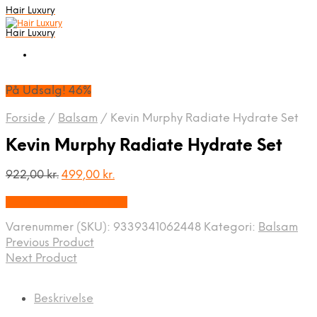
Hair Luxury
Hair Luxury
På Udsalg! 46%
Forside
/
Balsam
/
Kevin Murphy Radiate Hydrate Set
Kevin Murphy Radiate Hydrate Set
Den
Den
922,00
kr.
499,00
kr.
oprindelige
aktuelle
Bedste Pris Fundet Her
pris
pris
var:
er:
Varenummer (SKU):
9339341062448
Kategori:
Balsam
922,00 kr..
499,00 kr..
Previous Product
Next Product
Beskrivelse