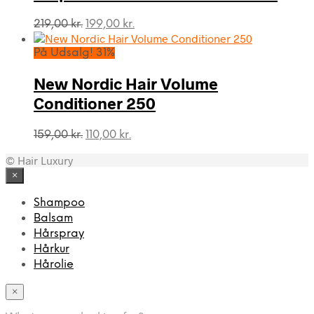
Den
Den
219,00
kr.
199,00
kr.
oprindelige
aktuelle
pris
pris
På Udsalg! 31%
var:
er:
219,00 kr..
199,00 kr..
New Nordic Hair Volume
Conditioner 250
Den
Den
159,00
kr.
110,00
kr.
oprindelige
aktuelle
© Hair Luxury
pris
pris
var:
er:
×
159,00 kr..
110,00 kr..
Shampoo
Balsam
Hårspray
Hårkur
Hårolie
×