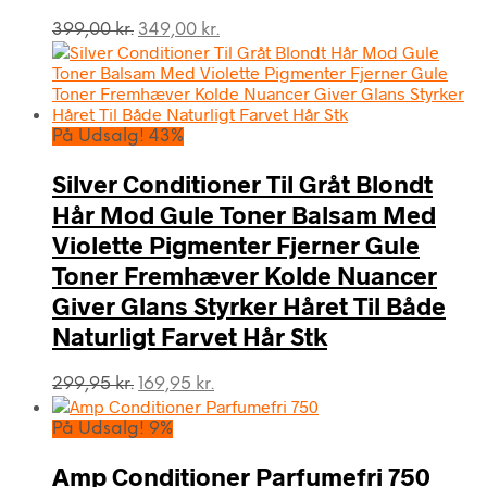
Den
Den
399,00
kr.
349,00
kr.
oprindelige
aktuelle
pris
pris
var:
er:
399,00 kr..
349,00 kr..
På Udsalg! 43%
Silver Conditioner Til Gråt Blondt
Hår Mod Gule Toner Balsam Med
Violette Pigmenter Fjerner Gule
Toner Fremhæver Kolde Nuancer
Giver Glans Styrker Håret Til Både
Naturligt Farvet Hår Stk
Den
Den
299,95
kr.
169,95
kr.
oprindelige
aktuelle
pris
pris
På Udsalg! 9%
var:
er:
299,95 kr..
169,95 kr..
Amp Conditioner Parfumefri 750