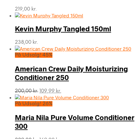
219,00
kr.
Kevin Murphy Tangled 150ml
238,00
kr.
På Udsalg! 45%
American Crew Daily Moisturizing
Conditioner 250
Den
Den
200,00
kr.
109,99
kr.
oprindelige
aktuelle
pris
pris
På Udsalg! 26%
var:
er:
200,00 kr..
109,99 kr..
Maria Nila Pure Volume Conditioner
300