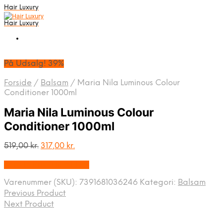
Hair Luxury
Hair Luxury
På Udsalg! 39%
Forside
/
Balsam
/
Maria Nila Luminous Colour
Conditioner 1000ml
Maria Nila Luminous Colour
Conditioner 1000ml
Den
Den
519,00
kr.
317,00
kr.
oprindelige
aktuelle
Bedste Pris Fundet Her
pris
pris
var:
er:
Varenummer (SKU):
7391681036246
Kategori:
Balsam
519,00 kr..
317,00 kr..
Previous Product
Next Product