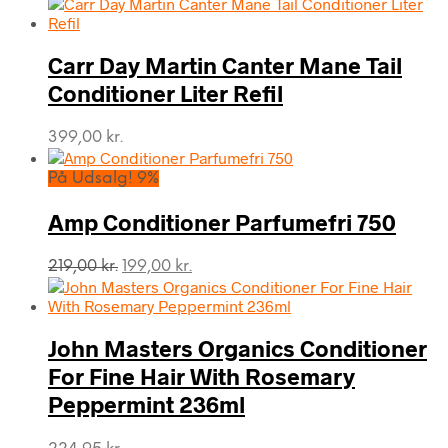
Carr Day Martin Canter Mane Tail
Conditioner Liter Refil
399,00
kr.
På Udsalg! 9%
Amp Conditioner Parfumefri 750
Den
Den
219,00
kr.
199,00
kr.
oprindelige
aktuelle
pris
pris
var:
er:
John Masters Organics Conditioner
219,00 kr..
199,00 kr..
For Fine Hair With Rosemary
Peppermint 236ml