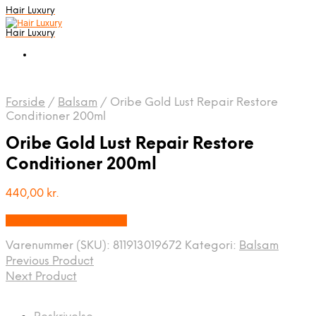
Hair Luxury
Hair Luxury
Forside
/
Balsam
/
Oribe Gold Lust Repair Restore
Conditioner 200ml
Oribe Gold Lust Repair Restore
Conditioner 200ml
440,00
kr.
Bedste Pris Fundet Her
Varenummer (SKU):
811913019672
Kategori:
Balsam
Previous Product
Next Product