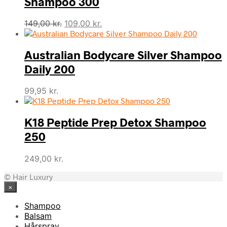
Shampoo 300
Den
Den
149,00
kr.
109,00
kr.
oprindelige
aktuelle
pris
pris
Australian Bodycare Silver Shampoo
var:
er:
149,00 kr..
109,00 kr..
Daily 200
99,95
kr.
K18 Peptide Prep Detox Shampoo
250
249,00
kr.
© Hair Luxury
×
Shampoo
Balsam
Hårspray