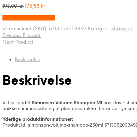
Den
Den
198,00
kr.
195,53
kr.
oprindelige
aktuelle
Bedste Pris Fundet Her
pris
pris
var:
er:
Varenummer (SKU):
5713052003497
Kategori:
Shampoo
198,00 kr..
195,53 kr..
Previous Product
Next Product
Beskrivelse
Beskrivelse
Vi har fundet
Simonsen Volume Shampoo Ml
hos i love sham
unikke sammensætning af planteekstrakter, herunder ginseng
Yderlige produktinformationer:
Produkt id: simonsen-volume-shampoo-250ml 571305200349