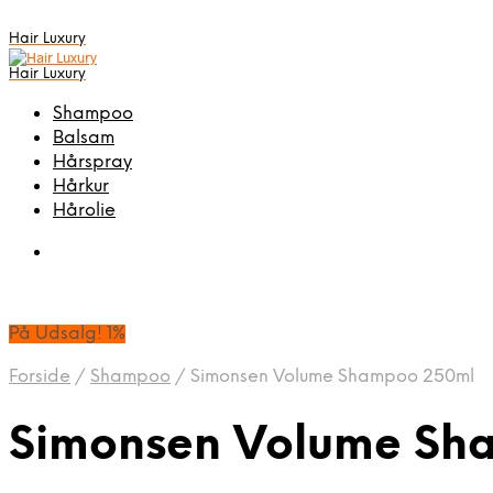
Hair Luxury
Hair Luxury
Shampoo
Balsam
Hårspray
Hårkur
Hårolie
På Udsalg! 1%
Forside
/
Shampoo
/
Simonsen Volume Shampoo 250ml
Simonsen Volume Sh