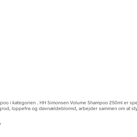
poo i kategorien
. HH Simonsen Volume Shampoo 250ml er specielt
rod, loppefrø og døvnældeblomst, arbejder sammen om at styr
7